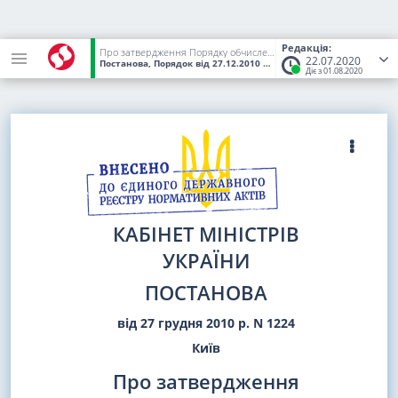
Редакція:
Про затвердження Порядку обчислення і накопичення реєстраторами розрахункових операцій та/або програмними реєстраторами розрахункових операцій сум податку на додану вартість
22.07.2020
Постанова, Порядок
від 27.12.2010
№ 1224
(Статус:
Чинний)
Діє з 01.08.2020
КАБІНЕТ МІНІСТРІВ
УКРАЇНИ
ПОСТАНОВА
від 27 грудня 2010 р. N 1224
Київ
Про затвердження