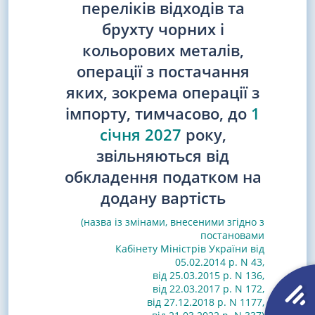
переліків відходів та
брухту чорних і
кольорових металів,
операції з постачання
яких, зокрема операції з
імпорту, тимчасово, до
1
січня
2027
року,
звільняються від
обкладення податком на
додану вартість
(назва із змінами, внесеними згідно з
постановами
Кабінету Міністрів України від
05.02.2014 р. N 43
,
від 25.03.2015 р. N 136
,
від 22.03.2017 р. N 172
,
від 27.12.2018 р. N 1177
,