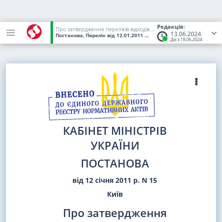
Редакція:
Про затвердження переліків відходів та брухту чорних і кольорових металів, операції з постачання яких, зокрема операції з імпорту, тимчасово, до 1 січня 2027 року, звільняються від обкладення податком на додану вартість
13.06.2024
Постанова, Перелік
від 12.01.2011
№ 15
(Статус:
Чинний)
Діє з 18.06.2024
КАБІНЕТ МІНІСТРІВ
УКРАЇНИ
ПОСТАНОВА
від 12 січня 2011 р. N 15
Київ
Про затвердження