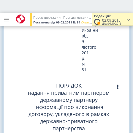
ЗАТВЕРДЖЕНО
постановою
Редакція:
Про затвердження Порядку надання приватним партнером державному партнеру інформації про виконання договору, укладеного в рамках державно-приватного партнерства
Кабінету
02.09.2015
Постанова
від 09.02.2011
№ 81
(Увага! Попередня редакція.)
Міністрів
Діє з 09.10.2015
України
від
9
лютого
2011
р.
N
81
ПОРЯДОК
надання приватним партнером
державному партнеру
інформації про виконання
договору, укладеного в рамках
державно-приватного
партнерства