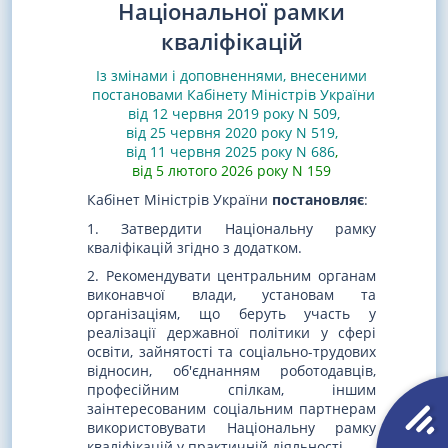
Національної рамки
кваліфікацій
Із змінами і доповненнями, внесеними
постановами
Кабінету Міністрів України
від 12 червня 2019 року N 509
,
від 25 червня 2020 року N 519
,
від 11 червня 2025 року N 686
,
від 5 лютого 2026 року N 159
Кабінет Міністрів України
постановляє
:
1. Затвердити Національну рамку
кваліфікацій згідно з додатком.
2. Рекомендувати центральним органам
виконавчої влади, установам та
організаціям, що беруть участь у
реалізації державної політики у сфері
освіти, зайнятості та соціально-трудових
відносин, об'єднанням роботодавців,
професійним спілкам, іншим
заінтересованим соціальним партнерам
використовувати Національну рамку
кваліфікацій у практичній діяльності.