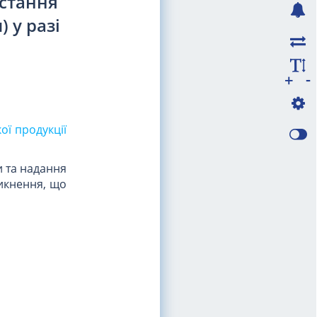
истання
 у разі
-
+
ої продукції
и та надання
никнення, що