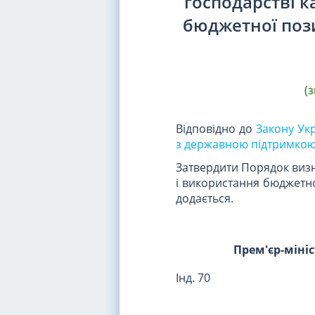
господарстві к
бюджетної пози
(
Відповідно до
Закону Укр
з державною підтримкою
Затвердити Порядок визн
і використання бюджетно
додається.
Прем'єр-міні
Інд. 70