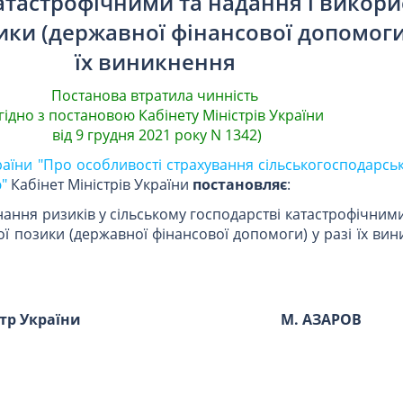
атастрофічними та надання і викор
ки (державної фінансової допомоги)
їх виникнення
Постанова втратила чинність
згідно з постановою Кабінету Міністрів України
від 9 грудня 2021 року N 1342)
аїни "Про особливості страхування сільськогосподарськ
"
Кабінет Міністрів України
постановляє
:
ання ризиків у сільському господарстві катастрофічним
ї позики (державної фінансової допомоги) у разі їх ви
стр України
М. АЗАРОВ