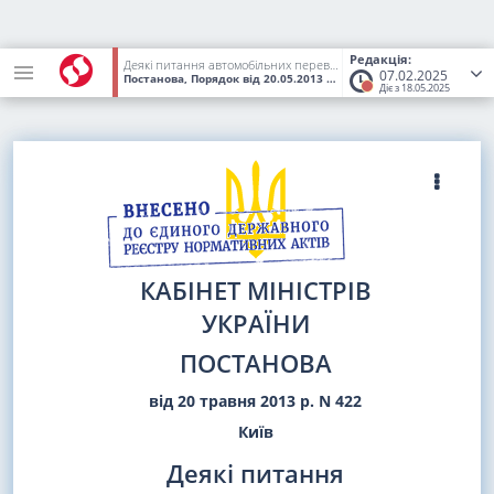
Редакція:
Деякі питання автомобільних перевезень пасажирів та вантажів
07.02.2025
Постанова, Порядок
від 20.05.2013
№ 422
(Статус:
Втратив чинн
Діє з 18.05.2025
КАБІНЕТ МІНІСТРІВ
УКРАЇНИ
ПОСТАНОВА
від 20 травня 2013 р. N 422
Київ
Деякі питання