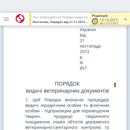
ЗАТВЕРДЖЕНО
постановою
Редакція:
Про затвердження Порядку видачі ветеринарних документів
Кабінету
13.10.2015
Постанова, Порядок
від 21.11.2013
№ 857
(Увага! Попередня ред
Міністрів
Діє з 15.12.2015
України
від
21
листопада
2013
р.
N
857
ПОРЯДОК
видачі ветеринарних документів
1. Цей Порядок визначає процедуру
видачі юридичним особам та фізичним
особам - підприємцям для переміщення
тварин, продукції тваринного
походження, інших об'єктів державного
ветеринарно-санітарного контролю та