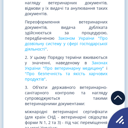
нагляду ветеринарних документів,
відмови у їх видачі та анулювання таких
документів.
Переоформлення ветеринарних
документів, видача дубліката
здійснюється за процедурою,
передбаченою
Законом України "Про
дозвільну систему у сфері господарської
діяльності"
.
2. У цьому Порядку терміни вживаються
у значенні, наведеному в
Законах
України "Про ветеринарну медицину"
і
"Про безпечність та якість харчових
продуктів"
.
3. Об'єкти державного ветеринарно-
санітарного контролю та нагляду
супроводжуються такими
ветеринарними документами:
міжнародні ветеринарні сертифікати
(для країн СНД - ветеринарні свідоцтва
форми N 1, 2 та 3) - під час переміщення
за межі України;