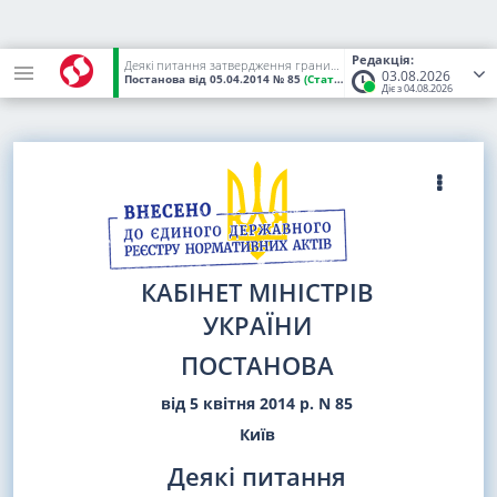
Редакція:
Деякі питання затвердження граничної чисельності працівників апарату та територіальних органів центральних органів виконавчої влади, інших державних органів
03.08.2026
Постанова
від 05.04.2014
№ 85
(Статус:
Чинний)
Діє з 04.08.2026
КАБІНЕТ МІНІСТРІВ
УКРАЇНИ
ПОСТАНОВА
від 5 квітня 2014 р. N 85
Київ
Деякі питання