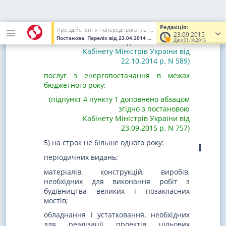
лікарських засобів і виробів медичного
призначення;
Редакція:
Про здійснення попередньої оплати товарів, робіт і послуг, що закуповуються за бюджетні кошти
(підпункт 4 пункту 1 доповнено абзацом
23.09.2015
Постанова, Перелік
від 23.04.2014
№ 117
(Увага! Попередня ред
згідно з постановою
Діє з 01.10.2015
Кабінету Міністрів України від
22.10.2014 р. N 589)
послуг з енергопостачання в межах
бюджетного року;
(підпункт 4 пункту 1 доповнено абзацом
згідно з постановою
Кабінету Міністрів України від
23.09.2015 р. N 757)
5) на строк не більше одного року:
періодичних видань;
матеріалів, конструкцій, виробів,
необхідних для виконання робіт з
будівництва великих і позакласних
мостів;
обладнання і устатковання, необхідних
для реалізації проектів цільових