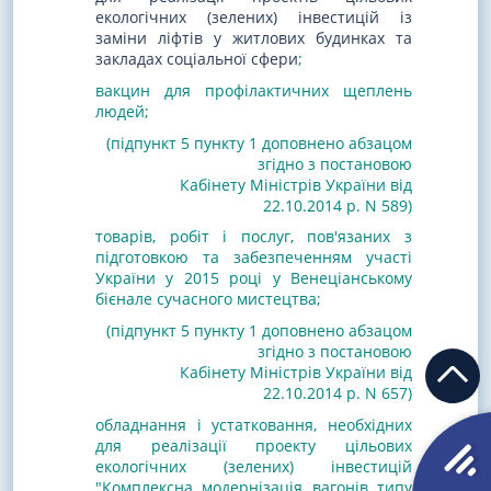
екологічних (зелених) інвестицій із
заміни ліфтів у житлових будинках та
закладах соціальної сфери
;
вакцин для профілактичних щеплень
людей
;
(підпункт 5 пункту 1 доповнено абзацом
згідно з постановою
Кабінету Міністрів України від
22.10.2014 р. N 589)
товарів, робіт і послуг, пов'язаних з
підготовкою та забезпеченням участі
України у 2015 році
у Венеціанському
бієнале сучасного мистецтва
;
(підпункт 5 пункту 1 доповнено абзацом
згідно з постановою
Кабінету Міністрів України від
22.10.2014 р. N 657
)
обладнання і устатковання, необхідних
для реалізації проекту цільових
екологічних (зелених) інвестицій
"Комплексна модернізація вагонів типу