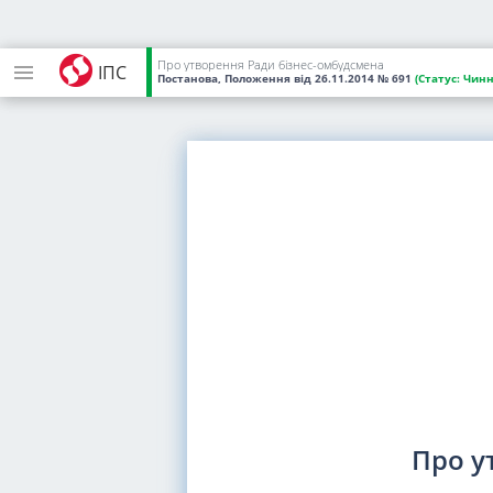
Про утворення Ради бізнес-омбудсмена
ІПС
Постанова, Положення
від 26.11.2014
№ 691
(Статус:
Чинн
Про у