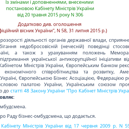
Із змінами і доповненнями, внесеними
постановою Кабінету Міністрів України
від 20 травня 2015 року N 306
Додатково див. оголошення
фіційний вісник України", N 58, 31 липня 2015 р.)
розорості діяльності органів державної влади, сприян
бігання недобросовісній (нечесній) поведінці стосовн
раїні, а також з урахуванням положень Мемор
ідтримання української антикорупційної ініціативи ві
 Кабінетом Міністрів України, Європейським банком реко
єю економічного співробітництва та розвитку, Аме
Україні, Європейською Бізнес Асоціацією, Федерацією 
исловою палатою України, Українським союзом про
но до
статті 48 Закону України "Про Кабінет Міністрів Укра
овляє
:
-омбудсмена.
ро Раду бізнес-омбудсмена, що додається.
Кабінету Міністрів України від 17 червня 2009 р. N 5