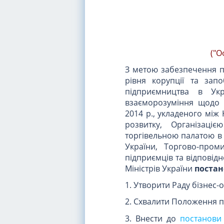
("О
З метою забезпечення п
рівня корупції та запо
підприємництва в Ук
взаєморозуміння щодо п
2014 р., укладеного між
розвитку, Організаці
торгівельною палатою в 
України, Торгово-пром
підприємців та відповід
Міністрів України
постан
1. Утворити Раду бізнес
2. Схвалити Положення п
3. Внести до
постанови 