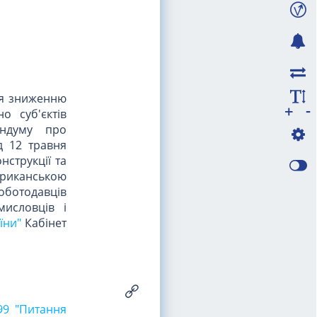
ня зниженню
-
+
о суб'єктів
андуму про
д 12 травня
нструкції та
риканською
роботодавців
мисловців і
їни"
Кабінет
99 "Питання