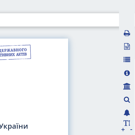
 України
-
+