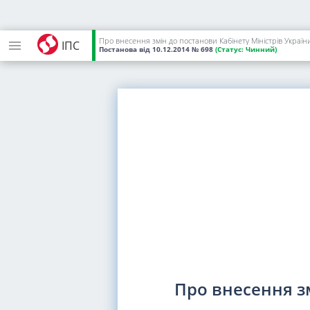
Про внесення змін до постанови Кабінету Міністрів України
ІПС
Постанова
від 10.12.2014
№ 698
(Статус:
Чинний)
Про внесення зм