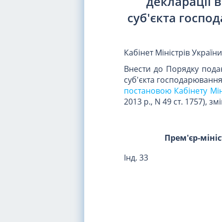
декларації в
суб'єкта госпо
Кабінет Міністрів Україн
Внести до Порядку поданн
суб'єкта господарювання
постановою Кабінету Міні
2013 р., N 49 ст. 1757), з
Прем'єр-міні
Інд. 33