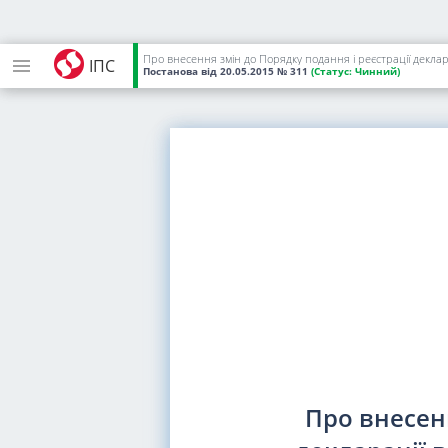
Про внесення змін до Порядку подання і реєстрації деклар
ІПС
Постанова
від 20.05.2015
№ 311
(Статус:
Чинний)
Про внесенн