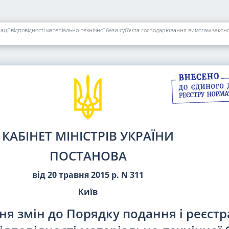
ації відповідності матеріально-технічної бази суб'єкта господарювання вимогам зако
КАБІНЕТ МІНІСТРІВ УКРАЇНИ
ПОСТАНОВА
від 20 травня 2015 р. N 311
Київ
я змін до Порядку подання і реєстр