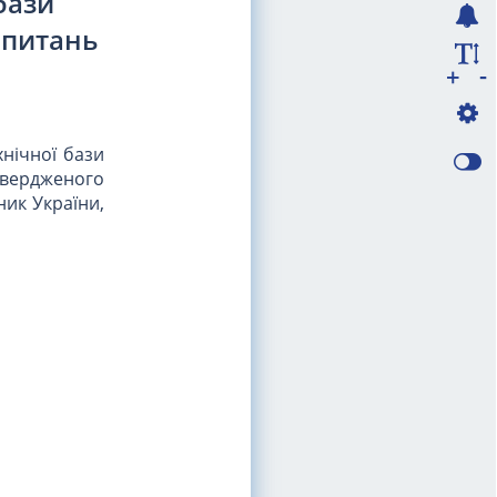
бази
 питань
-
+
хнічної бази
твердженого
ник України,