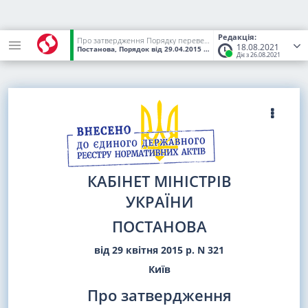
Редакція:
Про затвердження Порядку переведення дачних і садових будинків, що відповідають державним будівельним нормам, у жилі будинки
18.08.2021
Постанова, Порядок
від 29.04.2015
№ 321
(Статус:
Чинний)
Діє з 26.08.2021
КАБІНЕТ МІНІСТРІВ
УКРАЇНИ
ПОСТАНОВА
від 29 квітня 2015 р. N 321
Київ
Про затвердження