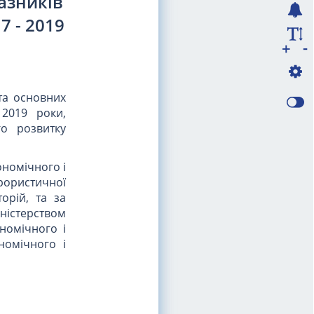
азників
7 - 2019
-
+
 та основних
 2019 роки,
го розвитку
ономічного і
ерористичної
орій, та за
ністерством
номічного і
номічного і