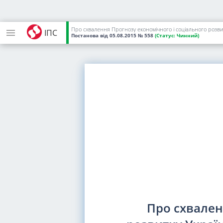
Про схвалення Прогнозу економічного і соціального розвит
ІПС
Постанова
від 05.08.2015
№ 558
(Статус:
Чинний)
Про схвален