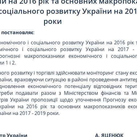
ни на 2016 рік та основних макропок
соціального розвитку України на 201
роки
и
постановляє
:
номічного і соціального розвитку України на 2016 рік
мічного і соціального розвитку України на 2017 -
огнозні макропоказники економічного і соціально
 1 і 2.
ного розвитку і торгівлі здійснювати моніторинг стану ек
раїни, враховуючи ситуацію в районі проведення антит
ідновлення економічного потенціалу відповідних терит
треби подавати разом з Міністерством фінансів та Мі
стрів України пропозиції щодо уточнення Прогнозу еко
країни на 2016 рік та основних макропоказників еко
аїни на 2017 - 2019 роки.
стр України
А. ЯЦЕНЮК