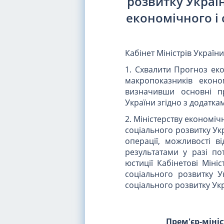
розвитку Украї
економічного і 
Кабінет Міністрів Україн
1. Схвалити Прогноз еко
макропоказників еконо
визначивши основні пр
України згідно з додатками
2. Міністерству економіч
соціального розвитку Ук
операції, можливості в
результатами у разі по
юстиції Кабінетові Міні
соціального розвитку У
соціального розвитку Укр
Прем'єр-міні