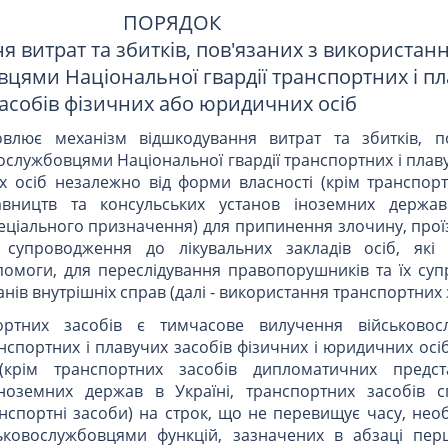
ПОРЯДОК
я витрат та збитків, пов'язаних з використан
цями Національної гвардії транспортних і п
асобів фізичних або юридичних осіб
влює механізм відшкодування витрат та збитків, п
службовцями Національної гвардії транспортних і плав
 осіб незалежно від форми власності (крім транспорт
вництв та консульських установ іноземних держав
еціального призначення) для припинення злочину, прої
а, супроводження до лікувальних закладів осіб, які
помоги, для переслідування правопорушників та їх су
ів внутрішніх справ (далі - використання транспортних з
ортних засобів є тимчасове вилучення військовос
анспортних і плавучих засобів фізичних і юридичних ос
(крім транспортних засобів дипломатичних предст
іноземних держав в Україні, транспортних засобів с
анспортні засоби) на строк, що не перевищує часу, нео
ьковослужбовцями функцій, зазначених в абзаці пе