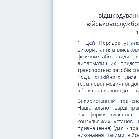
відшкодуванн
військовослужбов
з
1. Цей Порядок устано
використанням військово
фізичних або юридичних
дипломатичних предста
транспортних засобів сп
події, стихійного лих
термінової медичної до
або конвоювання до орган
Використанням трансп
Національної гвардії тр
від форми власності 
консульських установ 
призначення) (далі - тр
виконання такими війс