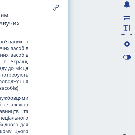
ням
лавучих
-
+
ов'язаних з
учих засобів
них засобів
 в Україні,
зду до місця
 потребують
проводження
асобів).
лужбовцями
іб незалежно
авництв та
пеціального
бхідного для
ршому цього