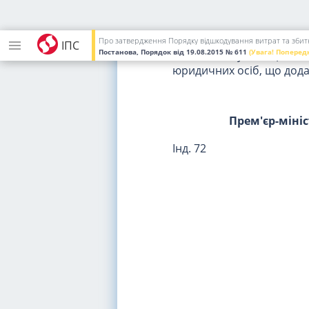
Відповідно до
пункту 10
України"
Кабінет Міністр
Затвердити Порядок в
Про затвердження Порядку відшкодування витрат та збиткі
ІПС
Постанова, Порядок
від 19.08.2015
№ 611
(Увага! Поперед
військовослужбовцями На
юридичних осіб, що дода
Прем'єр-міні
Інд. 72