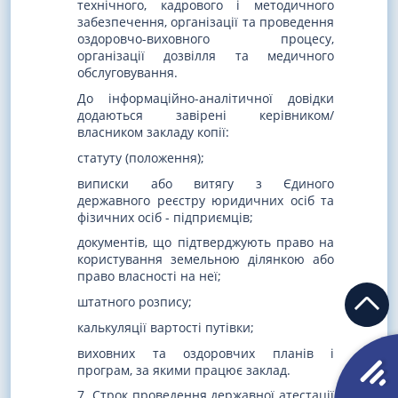
технічного, кадрового і методичного
забезпечення, організації та проведення
оздоровчо-виховного процесу,
організації дозвілля та медичного
обслуговування.
До інформаційно-аналітичної довідки
додаються завірені керівником/
власником закладу копії:
статуту (положення);
виписки або витягу з Єдиного
державного реєстру юридичних осіб та
фізичних осіб - підприємців;
документів, що підтверджують право на
користування земельною ділянкою або
право власності на неї;
штатного розпису;
калькуляції вартості путівки;
виховних та оздоровчих планів і
програм, за якими працює заклад.
7. Строк проведення державної атестації