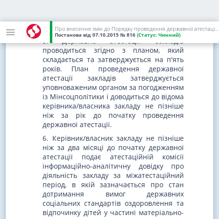
проводиться не рідше ніж один раз на
п'ять років під час надання ними послуг
з оздоровлення та відпочинку.
Про внесення змін до Порядку проведення державної атестації дитячих закладів оздоровлення та відпочинку і присвоєння їм відповідних категорій
Постанова
від 07.10.2015
№ 816
(Статус:
Чинний)
5. Державна атестація закладів
проводиться згідно з планом, який
складається та затверджується на п'ять
років. План проведення державної
атестації закладів затверджується
уповноваженим органом за погодженням
із Мінсоцполітики і доводиться до відома
керівника/власника закладу не пізніше
ніж за рік до початку проведення
державної атестації.
6. Керівник/власник закладу не пізніше
ніж за два місяці до початку державної
атестації подає атестаційній комісії
інформаційно-аналітичну довідку про
діяльність закладу за міжатестаційний
період, в якій зазначається про стан
дотримання вимог державних
соціальних стандартів оздоровлення та
відпочинку дітей у частині матеріально-