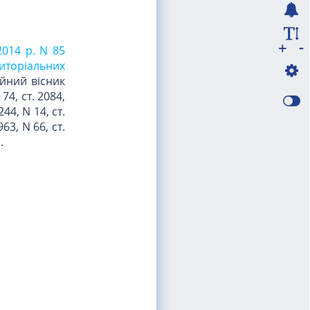
-
+
2014 р. N 85
риторіальних
йний вісник
 74, ст. 2084,
244, N 14, ст.
963, N 66, ст.
.