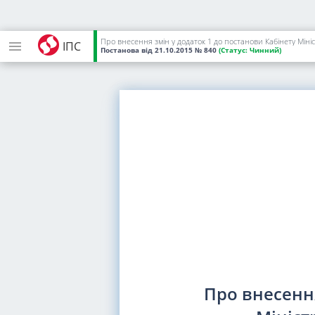
Про внесення змін у додаток 1 до постанови Кабінету Мініст
ІПС
Постанова
від 21.10.2015
№ 840
(Статус:
Чинний)
Про внесення