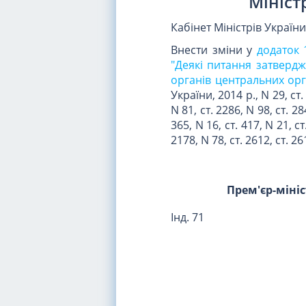
Міністр
Кабінет Міністрів Україн
Внести зміни у
додаток 
"Деякі питання затвердж
органів центральних орг
України, 2014 р., N 29, ст. 
N 81, ст. 2286, N 98, ст. 284
365, N 16, ст. 417, N 21, ст
2178, N 78, ст. 2612, ст. 
Прем'єр-міні
Інд. 71