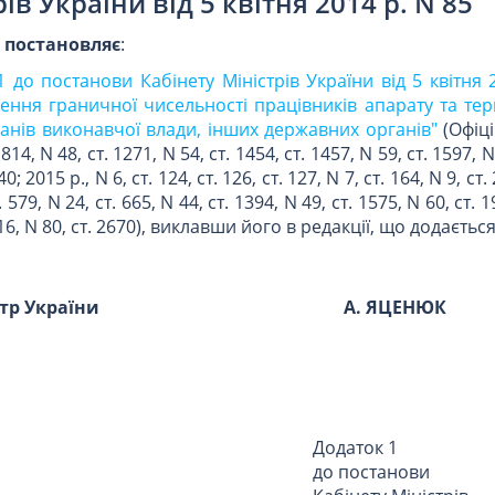
ів України від 5 квітня 2014 р. N 85
и
постановляє
:
1 до постанови Кабінету Міністрів України від 5 квітня 
ення граничної чисельності працівників апарату та те
анів виконавчої влади, інших державних органів"
(Офіці
814, N 48, ст. 1271, N 54, ст. 1454, ст. 1457, N 59, ст. 1597, N
0; 2015 р., N 6, ст. 124, ст. 126, ст. 127, N 7, ст. 164, N 9, ст. 
. 579, N 24, ст. 665, N 44, ст. 1394, N 49, ст. 1575, N 60, ст. 1
2616, N 80, ст. 2670), виклавши його в редакції, що додається
стр України
А. ЯЦЕНЮК
Додаток 1
до постанови