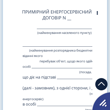
ПРИМІРНИЙ ЕНЕРГОСЕРВІСНИЙ
ДОГОВІР N __
________________________________
(найменування населеного пункту)
__________________________________________________
(найменування розпорядника бюджетних коштів, в о
віданні якого
перебуває об'єкт, щодо якого здійснюється закупівля
______________________________________________
особі
(посада, прізвище, ім'я та по
що діє на підставі _______________________________
(найменування док
(далі - замовник), з однієї сторони, і ___________
(найменування суб'єкта госпо
енергосервіс)
в особі __________________________________________
(посада, прізвище, ім'я та п