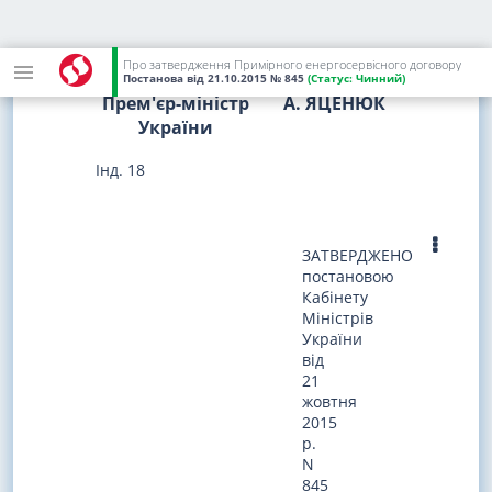
Затвердити Примірний енергосервісний
договір, що додається.
Про затвердження Примірного енергосервісного договору
Постанова
від 21.10.2015
№ 845
(Статус:
Чинний)
Прем'єр-міністр
А. ЯЦЕНЮК
України
Інд. 18
ЗАТВЕРДЖЕНО
постановою
Кабінету
Міністрів
України
від
21
жовтня
2015
р.
N
845