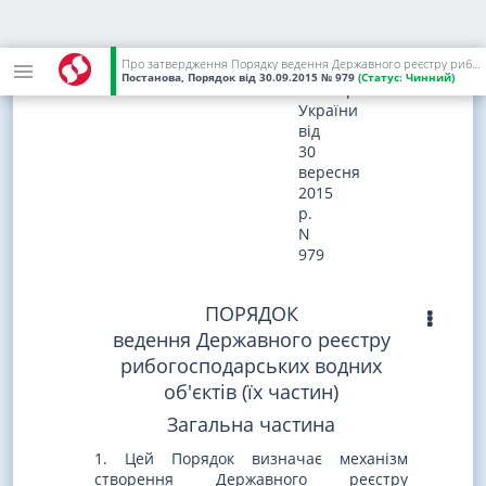
ЗАТВЕРДЖЕНО
постановою
Про затвердження Порядку ведення Державного реєстру рибогосподарських водних об'єктів (їх частин)
Кабінету
Постанова, Порядок
від 30.09.2015
№ 979
(Статус:
Чинний)
Міністрів
України
від
30
вересня
2015
р.
N
979
ПОРЯДОК
ведення Державного реєстру
рибогосподарських водних
об'єктів (їх частин)
Загальна частина
1. Цей Порядок визначає механізм
створення Державного реєстру