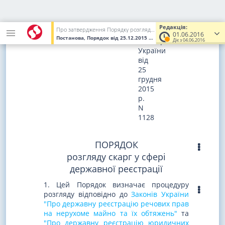
ЗАТВЕРДЖЕНО
постановою
Редакція:
Про затвердження Порядку розгляду скарг на рішення, дії або бездіяльність державного реєстратора, суб'єктів державної реєстрації, територіальних органів Міністерства юстиції
Кабінету
01.06.2016
Постанова, Порядок
від 25.12.2015
№ 1128
(Увага! Попередня ре
Міністрів
Діє з 04.06.2016
України
від
25
грудня
2015
р.
N
1128
ПОРЯДОК
розгляду скарг у сфері
державної реєстрації
1. Цей Порядок визначає процедуру
розгляду відповідно до
Законів України
"Про державну реєстрацію речових прав
на нерухоме майно та їх обтяжень"
та
"Про державну реєстрацію юридичних