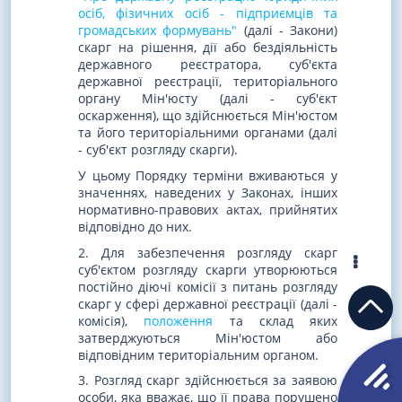
осіб, фізичних осіб - підприємців та
громадських формувань"
(далі - Закони)
скарг на рішення, дії або бездіяльність
державного реєстратора, суб'єкта
державної реєстрації, територіального
органу Мін'юсту (далі - суб'єкт
оскарження), що здійснюється Мін'юстом
та його територіальними органами (далі
- суб'єкт розгляду скарги).
У цьому Порядку терміни вживаються у
значеннях, наведених у Законах, інших
нормативно-правових актах, прийнятих
відповідно до них.
2. Для забезпечення розгляду скарг
суб'єктом розгляду скарги утворюються
постійно діючі комісії з питань розгляду
скарг у сфері державної реєстрації (далі -
комісія),
положення
та склад яких
затверджуються Мін'юстом або
відповідним територіальним органом.
3. Розгляд скарг здійснюється за заявою
особи, яка вважає, що її права порушено