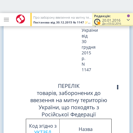
ЗАТВЕРДЖЕНО
постановою
Редакція:
Про заборону ввезення на митну територію України товарів, що походять з Російської Федерації
Кабінету
20.01.2016
Постанова
від 30.12.2015
№ 1147
(Увага! Попередня редакція.)
Діє з 03.02.2016
Міністрів
України
від
30
грудня
2015
р.
N
1147
ПЕРЕЛІК
товарів, заборонених до
ввезення на митну територію
України, що походять з
Російської Федерації
Код згідно з
Назва
УКТЗЕД