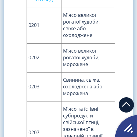
М'ясо великої
рогатої худоби,
0201
свіже або
охолоджене
М'ясо великої
0202
рогатої худоби,
морожене
Свинина, свіжа,
0203
охолоджена або
морожена
М'ясо та їстівні
субпродукти
свійської птиці,
зазначеної в
0207
товарній позиції