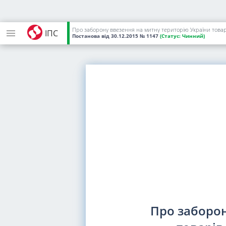
Про заборону ввезення на митну територію України товарів
ІПС
Постанова
від 30.12.2015
№ 1147
(Статус:
Чинний)
Про заборон