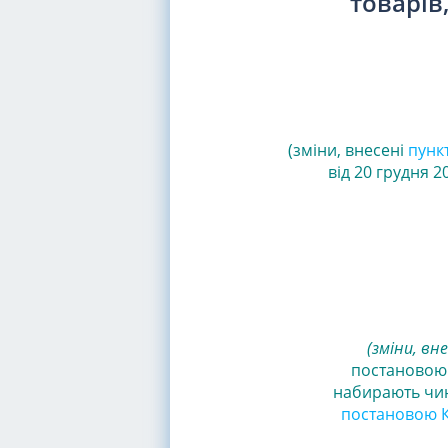
товарів
(зміни, внесені
пунк
від 20 грудня 2
(зміни, вне
постановою К
набирають чин
постановою Ка