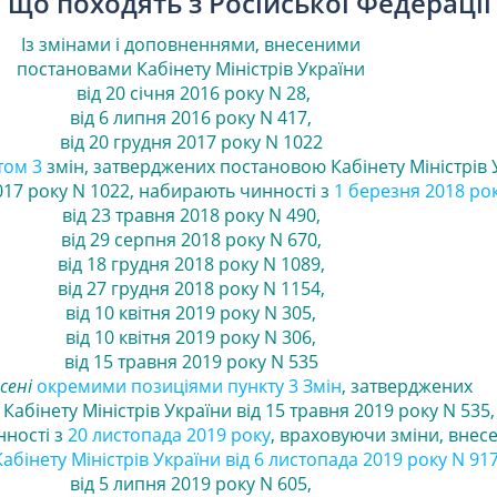
, що походять з Російської Федерації
Із змінами і доповненнями, внесеними
постановами
Кабінету Міністрів України
від 20 січня 2016 року N 28
,
від 6 липня 2016 року N 417
,
від 20 грудня 2017 року N 1022
том 3
змін, затверджених постановою Кабінету Міністрів 
017 року N 1022, набирають чинності з
1 березня 2018 ро
від 23 травня 2018 року N 490
,
від 29 серпня 2018 року N 670
,
від 18 грудня 2018 року N 1089
,
від 27 грудня 2018 року N 1154
,
від 10 квітня 2019 року N 305
,
від 10 квітня 2019 року N 306
,
від 15 травня 2019 року N 535
сені
окремими позиціями пункту 3 Змін
, затверджених
абінету Міністрів України від 15 травня 2019 року N 535,
ності з
20 листопада 2019 року
, враховуючи зміни, внесе
бінету Міністрів України від 6 листопада 2019 року N 91
від 5 липня 2019 року N 605
,