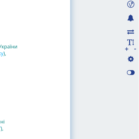
України
-
+
ку
)
,
ні
7
),