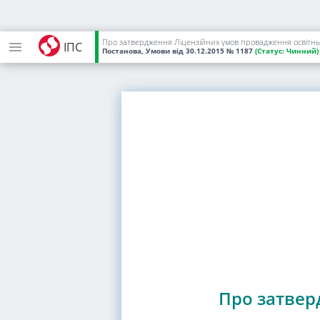
Про затвердження Ліцензійних умов провадження освітньо
ІПС
Постанова, Умови
від 30.12.2015
№ 1187
(Статус:
Чинний)
Про затвер