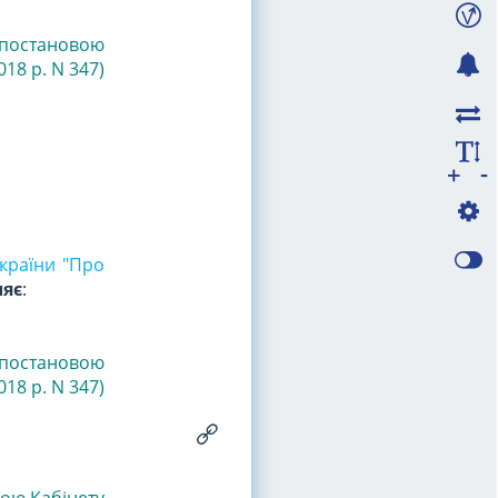
з постановою
018 р. N 347)
-
+
України "Про
ляє
:
з постановою
018 р. N 347)
вою Кабінету