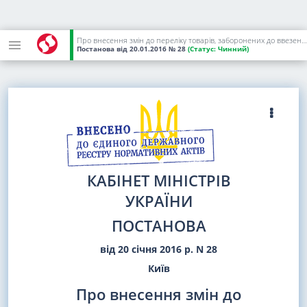
Про внесення змін до переліку товарів, заборонених до ввезення на митну територію України, що походять з Російської Федерації
Постанова
від 20.01.2016
№ 28
(Статус:
Чинний)
КАБІНЕТ МІНІСТРІВ
УКРАЇНИ
ПОСТАНОВА
від 20 січня 2016 р. N 28
Київ
Про внесення змін до