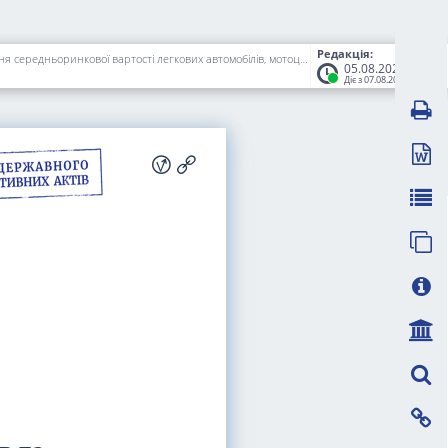
Редакція:
Про затвердження Методики визначення середньоринкової вартості легкових автомобілів та внесення змін у додатки 1 і 2 до Порядку визначення середньоринкової вартості легкових автомобілів, мотоциклів, мопедів
05.08.2020
Діє з 07.08.2020