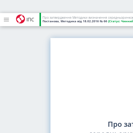
ІПС
Постанова, Методика
від 18.02.2016
№ 66
(Статус:
Чинний
Про з