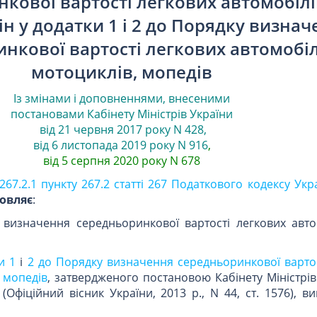
кової вартості легкових автомобілі
н у додатки 1 і 2 до Порядку визна
нкової вартості легкових автомобіл
мотоциклів, мопедів
Із змінами і доповненнями, внесеними
постановами
Кабінету Міністрів України
від 21 червня 2017 року N 428
,
від 6 листопада 2019 року N 916
,
від 5 серпня 2020 року N 678
267.2.1 пункту 267.2 статті 267 Податкового кодексу Укр
овляє
:
 визначення середньоринкової вартості легкових авто
и 1
і
2 до Порядку визначення середньоринкової вартос
, мопедів
, затвердженого постановою Кабінету Міністрів
(Офіційний вісник України, 2013 р., N 44, ст. 1576), в