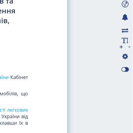
в та
чення
ів,
-
+
аїни
Кабінет
мобілів, що
ті легкових
 України від
иклавши їх в