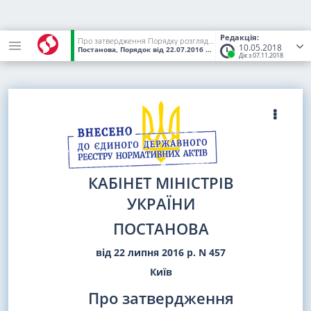
Редакція:
Про затвердження Порядку розгляду електронної петиції, адресованої Кабінету Міністрів України
10.05.2018
Постанова, Порядок
від 22.07.2016
№ 457
(Статус:
Чинний)
Діє з 07.11.2018
КАБІНЕТ МІНІСТРІВ
УКРАЇНИ
ПОСТАНОВА
від 22 липня 2016 р. N 457
Київ
Про затвердження