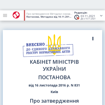
Редакція:
Про затвердження Методики нормативної грошової оцінки земель сільськогосподарського призначення
03.11.2021
Постанова, Методика
від 16.11.2016
№ 831
(Статус:
Втратив чин
Діє з 10.11.2021
КАБІНЕТ МІНІСТРІВ
УКРАЇНИ
ПОСТАНОВА
від 16 листопада 2016 р. N 831
Київ
Про затвердження