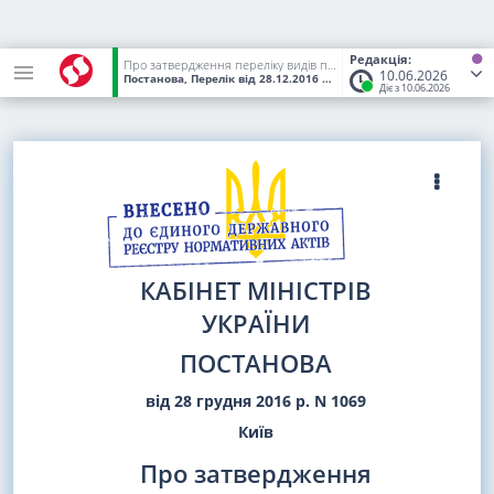
Редакція:
Про затвердження переліку видів продукції, щодо яких органи державного ринкового нагляду здійснюють державний ринковий нагляд
10.06.2026
Постанова, Перелік
від 28.12.2016
№ 1069
(Статус:
Чинний)
Діє з 10.06.2026
КАБІНЕТ МІНІСТРІВ
УКРАЇНИ
ПОСТАНОВА
від 28 грудня 2016 р. N 1069
Київ
Про затвердження