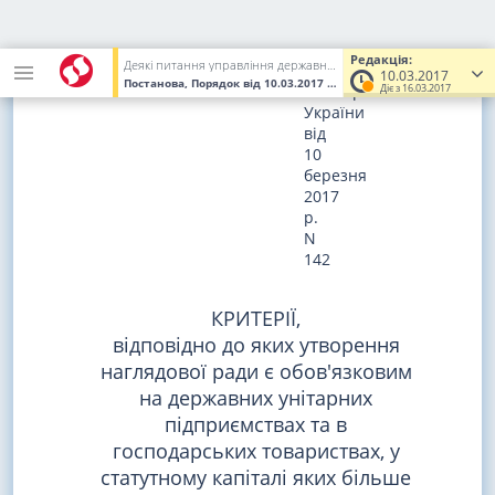
ЗАТВЕРДЖЕНО
постановою
Редакція:
Деякі питання управління державними унітарними підприємствами та господарськими товариствами, у статутному капіталі яких більше 50 відсотків акцій (часток) належать державі
Кабінету
10.03.2017
Постанова, Порядок
від 10.03.2017
№ 142
(Увага! Попередня ред
Міністрів
Діє з 16.03.2017
України
від
10
березня
2017
р.
N
142
КРИТЕРІЇ,
відповідно до яких утворення
наглядової ради є обов'язковим
на державних унітарних
підприємствах та в
господарських товариствах, у
статутному капіталі яких більше