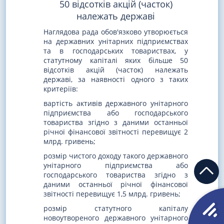
50 відсотків акцій (часток)
належать державі
Наглядова рада обов'язково утворюється
на державних унітарних підприємствах
та в господарських товариствах, у
статутному капіталі яких більше 50
відсотків акцій (часток) належать
державі, за наявності одного з таких
критеріїв:
вартість активів державного унітарного
підприємства або господарського
товариства згідно з даними останньої
річної фінансової звітності перевищує 2
млрд. гривень;
розмір чистого доходу такого державного
унітарного підприємства або
господарського товариства згідно з
даними останньої річної фінансової
звітності перевищує 1,5 млрд. гривень;
розмір статутного капіталу
новоутвореного державного унітарного