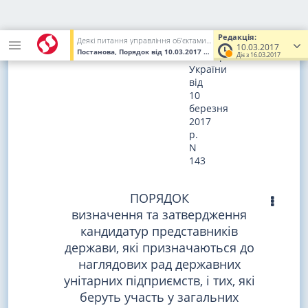
ЗАТВЕРДЖЕНО
постановою
Редакція:
Деякі питання управління об'єктами державної власності
Кабінету
10.03.2017
Постанова, Порядок
від 10.03.2017
№ 143
(Увага! Попередня ред
Міністрів
Діє з 16.03.2017
України
від
10
березня
2017
р.
N
143
ПОРЯДОК
визначення та затвердження
кандидатур представників
держави, які призначаються до
наглядових рад державних
унітарних підприємств, і тих, які
беруть участь у загальних