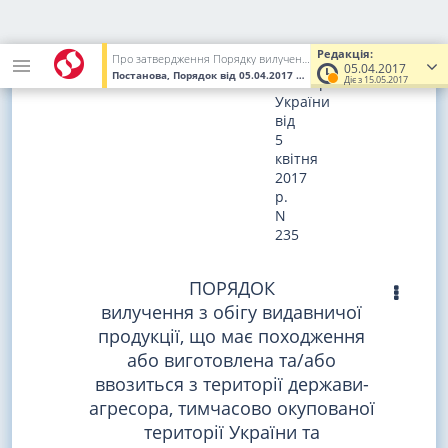
ЗАТВЕРДЖЕНО
постановою
Редакція:
Про затвердження Порядку вилучення з обігу видавничої продукції, що має походження або виготовлена та/або ввозиться з території держави-агресора, тимчасово окупованої території України та розповсюджується на території України без відповідного дозволу
Кабінету
05.04.2017
Постанова, Порядок
від 05.04.2017
№ 235
(Увага! Попередня ред
Міністрів
Діє з 15.05.2017
України
від
5
квітня
2017
р.
N
235
ПОРЯДОК
вилучення з обігу видавничої
продукції, що має походження
або виготовлена та/або
ввозиться з території держави-
агресора, тимчасово окупованої
території України та