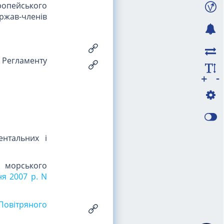
ропейського
ржав-членів
 Регламенту
-
+
;
ентальних і
 морського
ня 2007 р. N
Повітряного