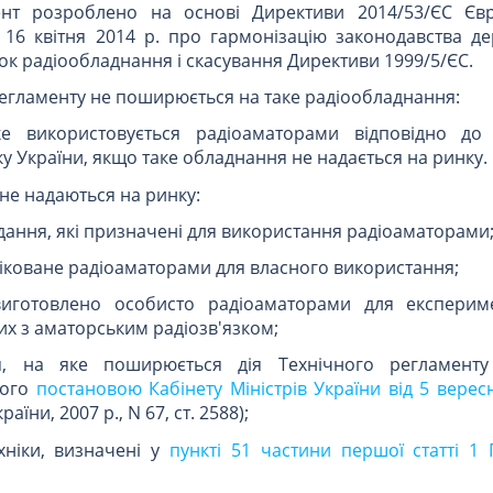
нт розроблено на основі Директиви 2014/53/ЄС Єв
 16 квітня 2014 р. про гармонізацію законодавства де
к радіообладнання і скасування Директиви 1999/5/ЄС.
 регламенту не поширюється на таке радіообладнання:
ке використовується радіоаматорами відповідно до
у України, якщо таке обладнання не надається на ринку.
 не надаються на ринку:
дання, які призначені для використання радіоаматорами
іковане радіоаматорами для власного використання;
виготовлено особисто радіоаматорами для експерим
их з аматорським радіозв'язком;
я, на яке поширюється дія Технічного регламенту
ного
постановою Кабінету Міністрів України від 5 верес
аїни, 2007 р., N 67, ст. 2588);
хніки, визначені у
пункті 51 частини першої статті 1 