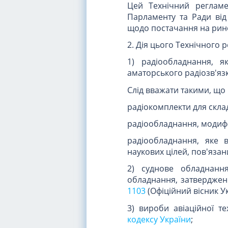
Цей Технічний регламе
Парламенту та Ради від
щодо постачання на рино
2. Дія цього Технічного
1) радіообладнання, я
аматорського радіозв'язк
Слід вважати такими, що
радіокомплекти для скла
радіообладнання, модиф
радіообладнання, яке 
наукових цілей, пов'язан
2) суднове обладнанн
обладнання, затвердже
1103
(Офіційний вісник Укр
3) вироби авіаційної те
кодексу України
;