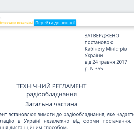
ня
Перейти до чинної
 Попередня редакція.)
ЗАТВЕРДЖЕНО
постановою
Кабінету Міністрів
України
від 24 травня 2017
р. N 355
ТЕХНІЧНИЙ РЕГЛАМЕНТ
радіообладнання
Загальна частина
ент встановлює вимоги до радіообладнання, яке надаєт
атацію в Україні незалежно від форми постачання
ання дистанційним способом.