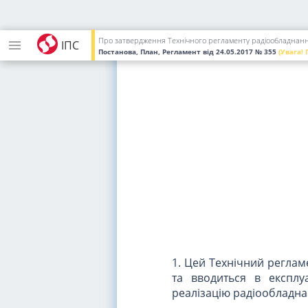
Інд. 21
Про затвердження Технічного регламенту радіообладнан
ІПС
Постанова, План, Регламент
від 24.05.2017
№ 355
(Увага!
1. Цей Технічний реглам
та вводиться в експлу
реалізацію радіообладн