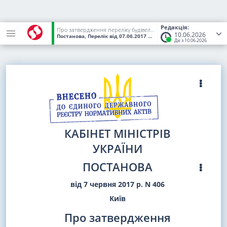
Редакція:
Про затвердження переліку будівельних робіт, які не потребують документів, що дають право на їх виконання, та після закінчення яких об'єкт не підлягає прийняттю в експлуатацію
10.06.2026
Постанова, Перелік
від 07.06.2017
№ 406
(Статус:
Чинний)
Діє з 10.06.2026
КАБІНЕТ МІНІСТРІВ
УКРАЇНИ
ПОСТАНОВА
від 7 червня 2017 р. N 406
Київ
Про затвердження