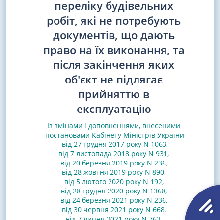
переліку будівельних
робіт, які не потребують
документів, що дають
право на їх виконання, та
після закінчення яких
об'єкт не підлягає
прийняттю в
експлуатацію
Із змінами і доповненнями, внесеними
постановами
Кабінету Міністрів України
від 27 грудня 2017 року N 1063
,
від 7 листопада 2018 року N 931
,
від 20 березня 2019 року N 236
,
від 28 жовтня 2019 року N 890
,
від 5 лютого 2020 року N 192
,
від 28 грудня 2020 року N 1368
,
від 24 березня 2021 року N 236
,
від 30 червня 2021 року N 668
,
від 7 липня 2021 року N 763
,