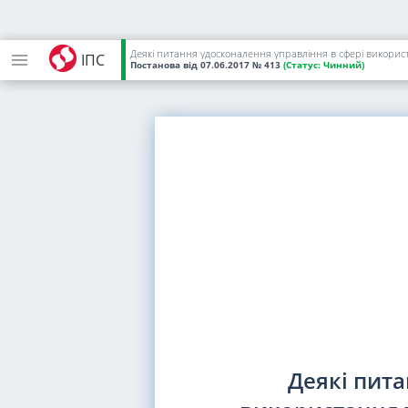
Деякі питання удосконалення управління в сфері викори
ІПС
Постанова
від 07.06.2017
№ 413
(Статус:
Чинний)
Деякі пита