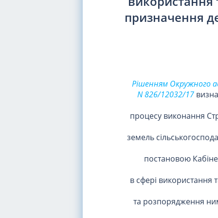
використання 
призначення д
Рішенням Окружного адм
N 826/12032/17
визна
процесу виконання Стра
земель сільськогоспода
постановою Кабінету
в сфері використання 
та розпорядження ними