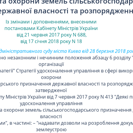
та охорони земель сільськогоспода
ержавної власності та розпоряджен
Із змінами і доповненнями, внесеними
постановами
Кабінету Міністрів України
від 21 червня 2017 року N 688
,
від 17 січня 2018 року N 18
іністративного суду міста Києва від 28 березня 2018 рок
но незаконним і нечинним положення абзацу 6 розділу 
організації
тегії" Стратегії удосконалення управління в сфері викор
охорони
рського призначення державної власності та розпоряд
затвердженої
 Міністрів України від 7 червня 2017 року N 413 "Деякі 
удосконалення управління
та охорони земель сільськогосподарського призначення
власності
", в частині: – "надавати дозволи на розроблення докуме
землеустрою