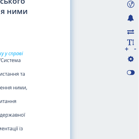
рського
ня ними
-
+
у у справі
"Система
истання та
ження ними,
питання
 державної
нтації із