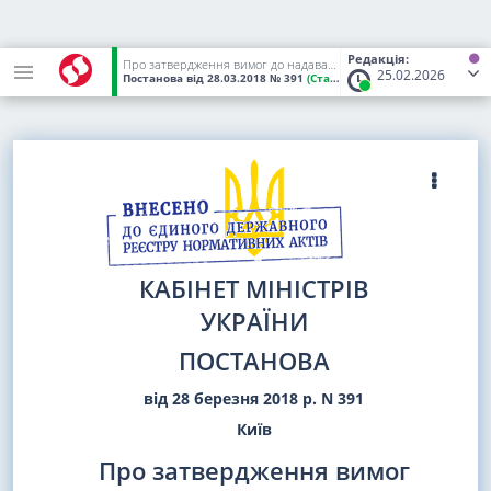
Редакція:
Про затвердження вимог до надавача послуг з медичного обслуговування населення, з яким головними розпорядниками бюджетних коштів укладаються договори про медичне обслуговування населення
25.02.2026
Постанова
від 28.03.2018
№ 391
(Статус:
Чинний)
КАБІНЕТ МІНІСТРІВ
УКРАЇНИ
ПОСТАНОВА
від 28 березня 2018 р. N 391
Київ
Про затвердження вимог