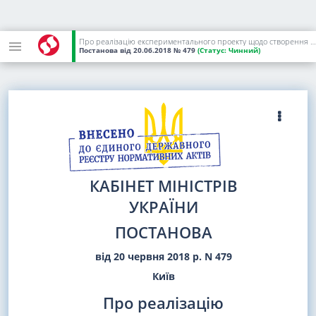
Про реалізацію експериментального проекту щодо створення умов для унеможливлення ухилення від сплати митних платежів
Постанова
від 20.06.2018
№ 479
(Статус:
Чинний)
КАБІНЕТ МІНІСТРІВ
УКРАЇНИ
ПОСТАНОВА
від 20 червня 2018 р. N 479
Київ
Про реалізацію