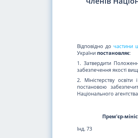
членів Націон
Відповідно до
частини ш
України
постановляє
:
1. Затвердити Положен
забезпечення якості вищо
2. Міністерству освіт
постановою забезпечит
Національного агентства 
Прем'єр-міні
Інд. 73