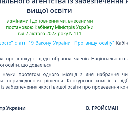
ального агентства із забезпечення 
вищої освіти
Із змінами і доповненнями, внесеними
постановою Кабінету Міністрів України
від 2 лютого 2022 року N 111
остої статті 19 Закону України "Про вищу освіту"
Кабін
ня про конкурс щодо обрання членів Національного а
ї освіти, що додається.
и і науки протягом одного місяця з дня набрання чи
и оприлюднення рішення Конкурсної комісії з від
із забезпечення якості вищої освіти про проведення кон
стр України
В. ГРОЙСМАН