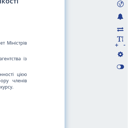
якості
ет Міністрів
-
+
гентства із
нності цією
бору членів
курсу.