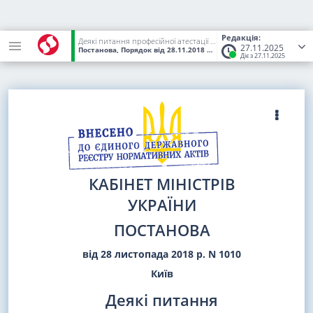
Редакція:
Деякі питання професійної атестації за професією "менеджер (управитель) житлового будинку (групи будинків)"
27.11.2025
Постанова, Порядок
від 28.11.2018
№ 1010
(Статус:
Чинний)
Діє з 27.11.2025
КАБІНЕТ МІНІСТРІВ
УКРАЇНИ
ПОСТАНОВА
від 28 листопада 2018 р. N 1010
Київ
Деякі питання