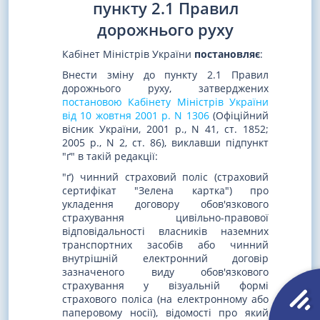
пункту 2.1 Правил
дорожнього руху
Кабінет Міністрів України
постановляє
:
Внести зміну до пункту 2.1 Правил
дорожнього руху, затверджених
постановою Кабінету Міністрів України
від 10 жовтня 2001 р. N 1306
(Офіційний
вісник України, 2001 р., N 41, ст. 1852;
2005 р., N 2, ст. 86), виклавши підпункт
"ґ" в такій редакції:
"ґ) чинний страховий поліс (страховий
сертифікат "Зелена картка") про
укладення договору обов'язкового
страхування цивільно-правової
відповідальності власників наземних
транспортних засобів або чинний
внутрішній електронний договір
зазначеного виду обов'язкового
страхування у візуальній формі
страхового поліса (на електронному або
паперовому носії), відомості про який