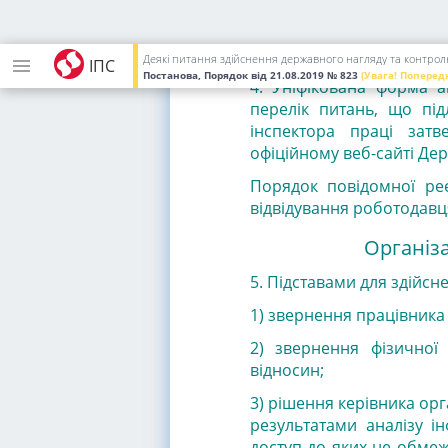
Деякі питання здійснення державного нагляду та контро
ІПС
Постанова, Порядок
від 21.08.2019
№ 823
(Увага! Поперед
4. Уніфікована форма а
перелік питань, що пі
інспектора праці зат
офіційному веб-сайті Де
Порядок повідомної реє
відвідування роботодавц
Організа
5. Підставами для здійсне
1) звернення працівника
2) звернення фізичної
відносин;
3) рішення керівника ор
результатами аналізу ін
доступ до яких не обмеже