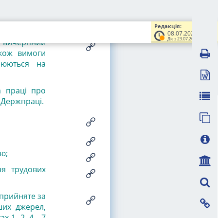
з постановою
020 р. N 617
)
Редакція:
08.07.2020
Діє з 23.07.2020
я вичерпний
акож вимоги
нюються на
а праці про
 Держпраці.
ю;
ня трудових
 прийняте за
нших джерел,
 1, 2, 4 - 7