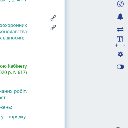
воохоронних
конодавства
 відносин;
-
+
вою Кабінету
020 р. N 617)
наних робіт,
сті;
ажень;
 у порядку,