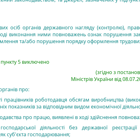
вих осіб органів державного нагляду (контролю), пра
 ході виконання ними повноважень ознак порушення за
лення та/або порушення порядку оформлення трудових
6 пункту 5 виключено
(згідно з постано
Міністрів України від 08.07.2
органів про:
ості працівників роботодавця обсягам виробництва (вико
ніх показників за відповідним видом економічної діяльно
одавства про працю, виявлені в ході здійснення повнов
осподарської діяльності без державної реєстрації
як суб'єкта господарювання;