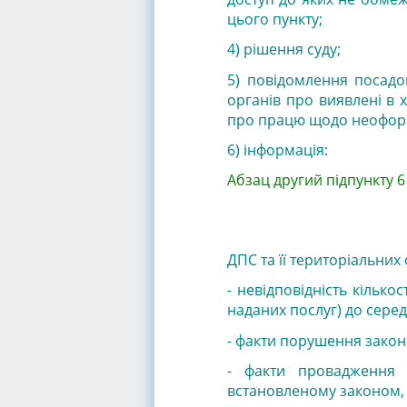
цього пункту;
4) рішення суду;
5) повідомлення посадо
органів про виявлені в
про працю щодо неоформ
6) інформація:
Абзац другий підпункту 
ДПС та її територіальних 
- невідповідність кільк
наданих послуг) до серед
- факти порушення закон
- факти провадження г
встановленому законом, 