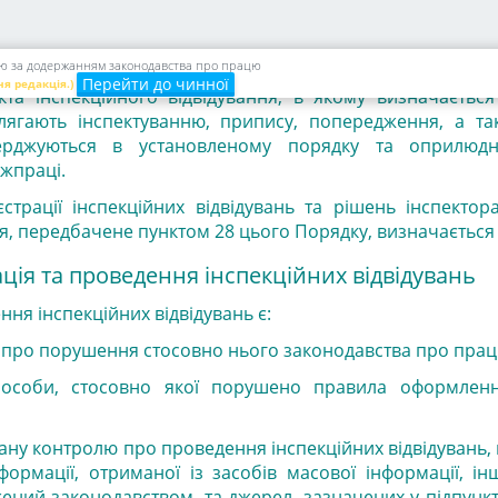
(пункт 3 доповнено абзацом згідно 
Кабінету Міністрів України від 08.07.2
лю за додержанням законодавства про працю
Перейти до чинної
ня редакція.)
кта інспекційного відвідування, в якому визначаєтьс
длягають інспектуванню, припису, попередження, а т
верджуються в установленому порядку та оприлюд
ржпраці.
страції інспекційних відвідувань та рішень інспектор
я, передбачене пунктом 28 цього Порядку, визначається
ція та проведення інспекційних відвідувань
ння інспекційних відвідувань є:
 про порушення стосовно нього законодавства про прац
 особи, стосовно якої порушено правила оформлен
гану контролю про проведення інспекційних відвідувань,
формації, отриманої із засобів масової інформації, і
ний законодавством, та джерел, зазначених у підпунктах