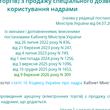
торгів) з продажу спеціального дозв
користування надрами
(назва у редакції постан
Міністрів України від 04.07.2
Із змінами і доповненнями, внесеними
постановами
Кабінету Міністрів України
від 26 липня 2022 року N 836
,
від 21 березня 2023 року N 247
,
від 4 липня 2023 року N 749
,
від 1 листопада 2024 року N 1256
,
від 3 вересня 2025 року N 1096
,
від 10 грудня 2025 року N 1653
,
від 9 березня 2026 року N 309
шостої
статті 16 Кодексу України про надра
Кабінет Мініс
проведення аукціону (електронних торгів) з продажу с
 надрами, що додається.
(пункт 1 у редакції постан