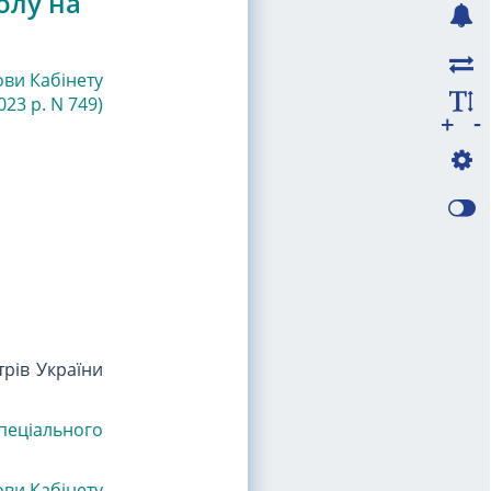
олу на
ови Кабінету
023 р. N 749)
-
+
трів України
пеціального
ови Кабінету