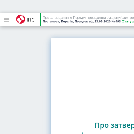
Про затвердження Порядку проведення аукціону (електрон
ІПС
Постанова, Перелік, Порядок
від 23.09.2020
№ 993
(Статус:
Про затве