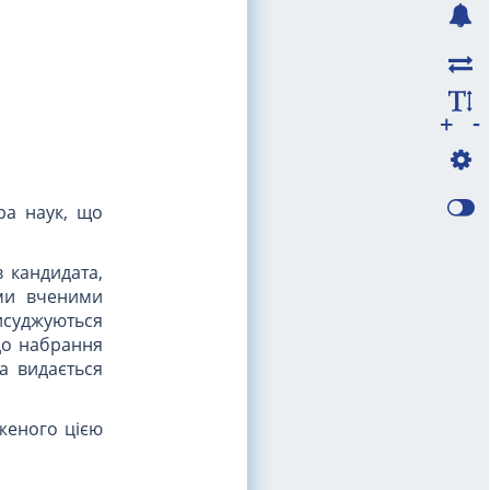
-
+
ра наук, що
в кандидата,
ими вченими
исуджуються
 до набрання
та видається
дженого цією