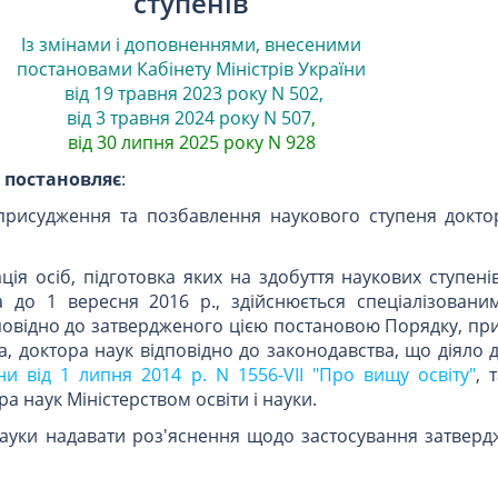
ступенів
Із змінами і доповненнями, внесеними
постановами
Кабінету Міністрів України
від 19 травня 2023 року N 502
,
від 3 травня 2024 року N 507
,
від 30 липня 2025 року N 928
и
постановляє
:
присудження та позбавлення наукового ступеня докто
ція осіб, підготовка яких на здобуття наукових ступені
а до 1 вересня 2016 р., здійснюється спеціалізован
повідно до затвердженого цією постановою Порядку, пр
та, доктора наук відповідно до законодавства, що діяло
и від 1 липня 2014 р. N 1556-VII "Про вищу освіту"
, 
а наук Міністерством освіти і науки.
і науки надавати роз'яснення щодо застосування затвер