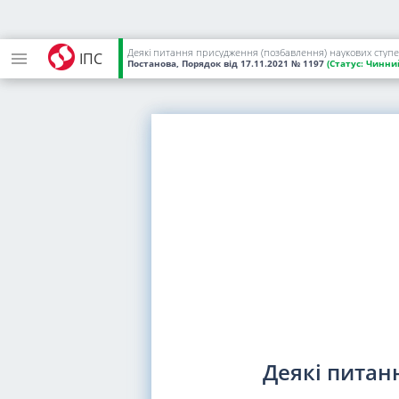
Деякі питання присудження (позбавлення) наукових ступе
ІПС
Постанова, Порядок
від 17.11.2021
№ 1197
(Статус:
Чинни
Деякі питан