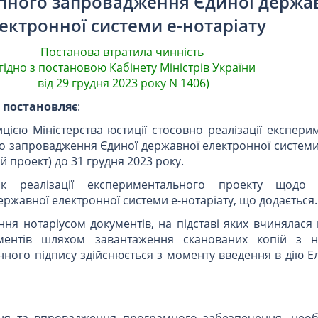
пного запровадження Єдиної держа
ектронної системи е-нотаріату
Постанова втратила чинність
згідно з постановою Кабінету Міністрів України
від 29 грудня 2023 року N 1406)
и
постановляє
:
цією Міністерства юстиції стосовно реалізації експер
 запровадження Єдиної державної електронної системи 
й проект) до 31 грудня 2023 року.
к реалізації експериментального проекту щодо 
ржавної електронної системи е-нотаріату, що додається.
ння нотаріусом документів, на підставі яких вчинялася
ументів шляхом завантаження сканованих копій з 
нного підпису здійснюється з моменту введення в дію 
ня та впровадження програмного забезпечення, необ