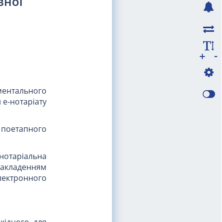
вної
-
+
иментального
е-нотаріату
поетапного
 нотаріальна
накладенням
Електронного
хідного для