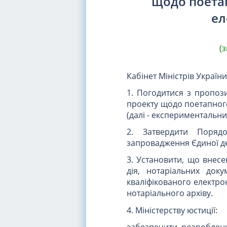
щодо поета
ел
(
Кабінет Міністрів Україн
1. Погодитися з пропози
проекту щодо поетапного
(далі - експериментальни
2. Затвердити Порядо
запровадження Єдиної де
3. Установити, що внесе
дія, нотаріальних док
кваліфікованого електро
нотаріального архіву.
4. Міністерству юстиції:
забезпечити розроблен