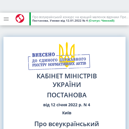
Про всеукраїнський конкурс на кращий малюнок відзнаки Президента України "За участь у ліквідації наслідків аварії на Чорнобильській АЕС"
Постанова, Умови
від 12.01.2022
№ 4
(Статус:
Чинний)
КАБІНЕТ МІНІСТРІВ
УКРАЇНИ
ПОСТАНОВА
від 12 січня 2022 р. N 4
Київ
Про всеукраїнський