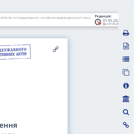
Редакція:
Про затвердження Порядку організації та проведення біржових торгів з продажу природного газу власного видобутку для задоволення потреб суб'єктів господарювання, основним видом діяльності яких є виробництво продовольчих товарів, що мають істотну соціальну значущість
01.05.2022
Діє з 01.05.2022
дення