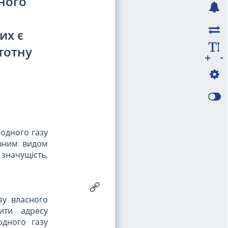
ного
их є
тотну
-
+
родного газу
овним видом
 значущість,
зу власного
ити адресу
одного газу