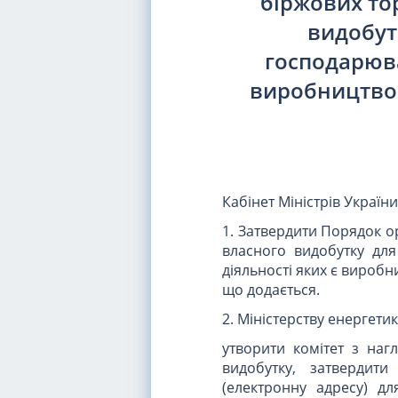
біржових то
видобут
господарюва
виробництво 
Кабінет Міністрів Україн
1. Затвердити Порядок о
власного видобутку дл
діяльності яких є виробн
що додається.
2. Міністерству енергети
утворити комітет з на
видобутку, затвердит
(електронну адресу) д