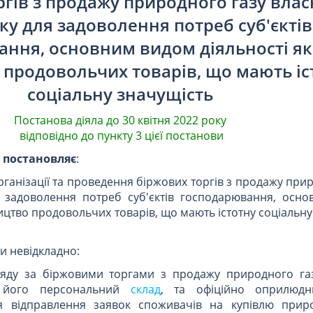
ргів з продажу природного газу влас
ку для задоволення потреб суб'єктів
ння, основним видом діяльності як
продовольчих товарів, що мають іс
соціальну значущість
Постанова діяла до 30 квітня 2022 року
відповідно до пункту 3 цієї постанови
и
постановляє
:
рганізації та проведення біржових торгів з продажу при
я задоволення потреб суб'єктів господарювання, осн
ицтво продовольчих товарів, що мають істотну соціальну
ки невідкладно:
гляду за біржовими торгами з продажу природного га
и його персональний
склад
, та офіційно оприлюдн
ля відправлення заявок споживачів на купівлю прир