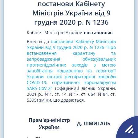
постанови Кабінету
Міністрів України від 9
грудня 2020 р. N 1236
Кабінет Міністрів України
постановляє
:
Внести до
постанови Кабінету Міністрів
України від 9 грудня 2020 р. N 1236 "Про
встановлення карантину та
запровадження обмежувальних
протиепідемічних заходів з метою
запобігання поширенню на території
України гострої респіраторної хвороби
COVID-19, спричиненої коронавірусом
SARS-CoV-2"
(Офіційний вісник України,
2021 р., N 1, ст. 14, N 17, ст. 664, N 84, ст.
5395) зміни, що додаються.
Прем'єр-міністр
Д. ШМИГАЛЬ
України