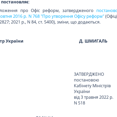
и
постановляє
:
оложення про Офіс реформ, затвердженого
постанов
 жовтня 2016 р. N 768 "Про утворення Офісу реформ"
(Офіц
 2827; 2021 р., N 84, ст. 5400), зміни, що додаються.
стр України
Д. ШМИГАЛЬ
ЗАТВЕРДЖЕНО
постановою
Кабінету Міністрів
України
від 3 травня 2022 р.
N 518