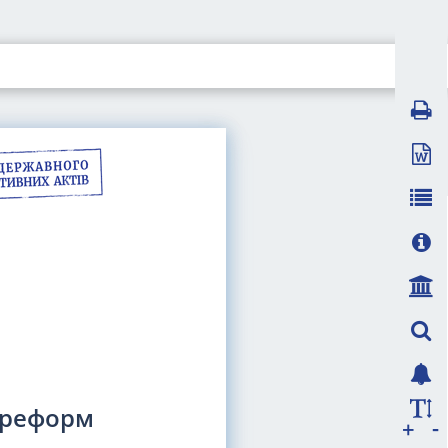
 реформ
-
+