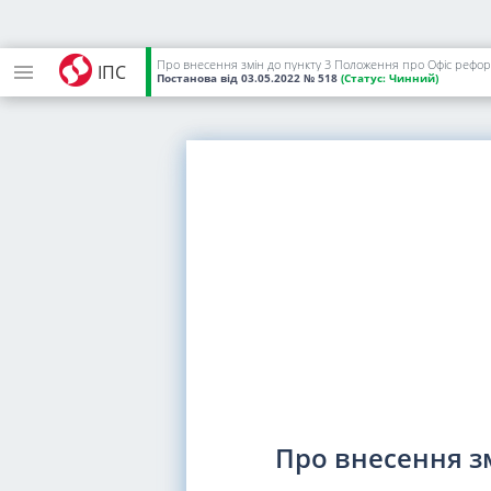
Про внесення змін до пункту 3 Положення про Офіс рефо
ІПС
Постанова
від 03.05.2022
№ 518
(Статус:
Чинний)
Про внесення з