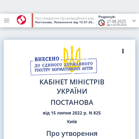
Редакція:
Про утворення Організаційного комітету з підготовки і проведення заходів у зв'язку з 90-ми роковинами Голодомору 1932 - 1933 років в Україні
27.08.2025
Постанова, Положення
від 15.07.2022
№ 825
(Статус:
Втратив чи
Діє з 02.09.2025
КАБІНЕТ МІНІСТРІВ
УКРАЇНИ
ПОСТАНОВА
від 15 липня 2022 р. N 825
Київ
Про утворення