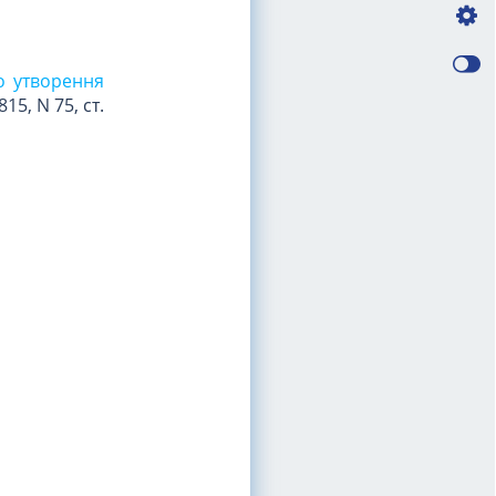
ро утворення
815, N 75, ст.