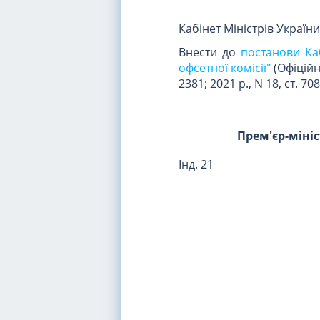
Кабінет Міністрів Україн
Внести до
постанови Каб
офсетної комісії"
(Офіційни
2381; 2021 р., N 18, ст. 7
Прем'єр-міні
Інд. 21