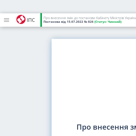
Про внесення змін до постанови Кабінету Міністрів України
ІПС
Постанова
від 15.07.2022
№ 826
(Статус:
Чинний)
Про внесення зм