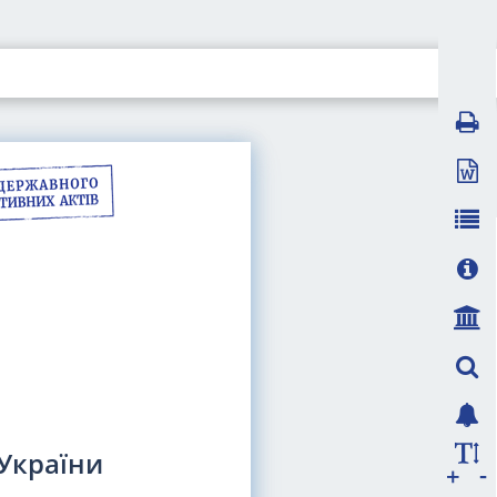
 України
-
+