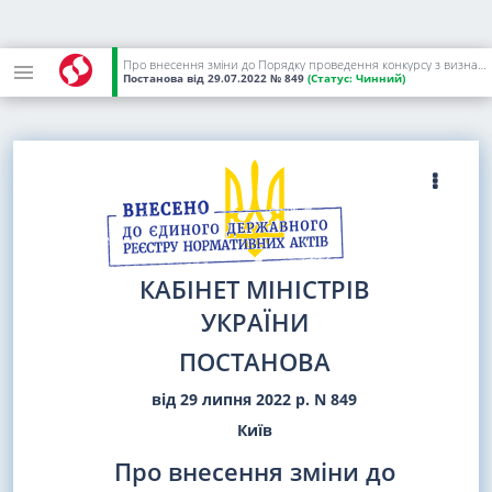
Про внесення зміни до Порядку проведення конкурсу з визначення програм (проектів, заходів), розроблених інститутами громадянського суспільства, для виконання (реалізації) яких надається фінансова підтримка
Постанова
від 29.07.2022
№ 849
(Статус:
Чинний)
КАБІНЕТ МІНІСТРІВ
УКРАЇНИ
ПОСТАНОВА
від 29 липня 2022 р. N 849
Київ
Про внесення зміни до